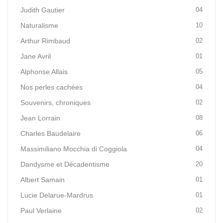
Judith Gautier
04
Naturalisme
10
Arthur Rimbaud
02
Jane Avril
01
Alphonse Allais
05
Nos perles cachées
04
Souvenirs, chroniques
02
Jean Lorrain
08
Charles Baudelaire
06
Massimiliano Mocchia di Coggiola
04
Dandysme et Décadentisme
20
Albert Samain
01
Lucie Delarue-Mardrus
01
Paul Verlaine
02