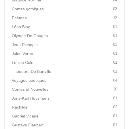
Maurice Rollinat
Contes gothiques
03
Poèmes
12
Léon Bloy
01
Olympe De Gouges
01
Jean Richepin
03
Jules Verne
01
Louise Colet
01
Théodore De Banville
01
Voyages poétiques
04
Contes et Nouvelles
20
Joris-Karl Huysmans
01
Rachilde
02
Gabriel Vicaire
01
Gustave Flaubert
01