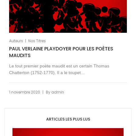
|
Auteurs
Nos Titres
PAUL VERLAINE PLAYDOYER POUR LES POÈTES
MAUDITS
Le tout premier poète maudit est un certain Thomas
Chatterton (1752-1770). Il a le toupet...
|
1 novembre 2020
By
admin
ARTICLES LES PLUS LUS