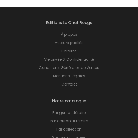
Editions Le Chat Rouge
À propos
Auteurs publiés
Libraires
Vie privée & Confidentialité
Conditions Générales de Ventes
Mentions Légales
Contact
Notre catalogue
Par genre littéraire
Par courant littéraire
Par collection
Succès en librairie