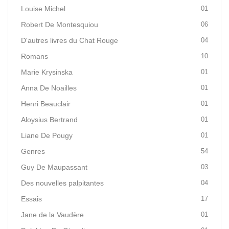
Louise Michel
01
Robert De Montesquiou
06
D'autres livres du Chat Rouge
04
Romans
10
Marie Krysinska
01
Anna De Noailles
01
Henri Beauclair
01
Aloysius Bertrand
01
Liane De Pougy
01
Genres
54
Guy De Maupassant
03
Des nouvelles palpitantes
04
Essais
17
Jane de la Vaudère
01