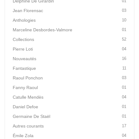
Delphine De Girardin
01
Jean Florensac
03
Anthologies
10
Marceline Desbordes-Valmore
01
Collections
52
Pierre Loti
04
Nouveautés
16
Fantastique
11
Raoul Ponchon
03
Fanny Raoul
01
Catulle Mendès
04
Daniel Defoe
01
Germaine De Staël
01
Autres courants
17
Émile Zola
04