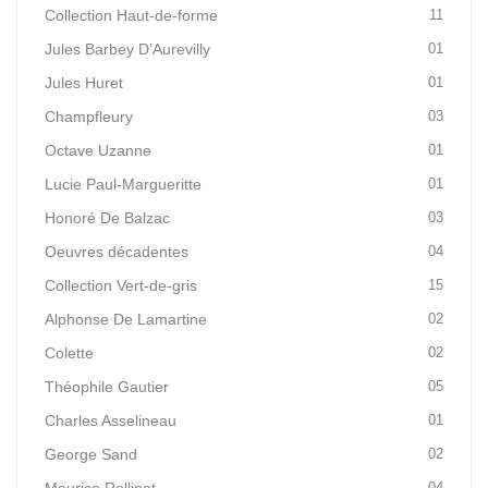
Collection Haut-de-forme
11
Jules Barbey D’Aurevilly
01
Jules Huret
01
Champfleury
03
Octave Uzanne
01
Lucie Paul-Margueritte
01
Honoré De Balzac
03
Oeuvres décadentes
04
Collection Vert-de-gris
15
Alphonse De Lamartine
02
Colette
02
Théophile Gautier
05
Charles Asselineau
01
George Sand
02
04