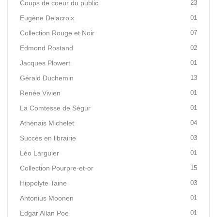
Coups de coeur du public
23
Eugène Delacroix
01
Collection Rouge et Noir
07
Edmond Rostand
02
Jacques Plowert
01
Gérald Duchemin
13
Renée Vivien
01
La Comtesse de Ségur
01
Athénais Michelet
04
Succès en librairie
03
Léo Larguier
01
Collection Pourpre-et-or
15
Hippolyte Taine
03
Antonius Moonen
01
Edgar Allan Poe
01