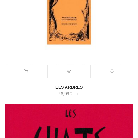
LES ARBRES
26,99
€
TTC