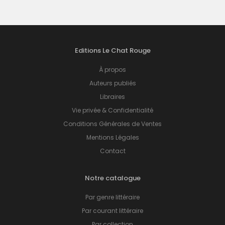
Editions Le Chat Rouge
À propos
Auteurs publiés
Libraires
Vie privée & Confidentialité
Conditions Générales de Ventes
Mentions Légales
Contact
Notre catalogue
Par genre littéraire
Par courant littéraire
Par collection