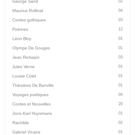
George Sand
02
Maurice Rollinat
04
Contes gothiques
03
Poèmes
12
Léon Bloy
01
Olympe De Gouges
01
Jean Richepin
03
Jules Verne
01
Louise Colet
01
Théodore De Banville
01
Voyages poétiques
04
Contes et Nouvelles
20
Joris-Karl Huysmans
01
Rachilde
02
Gabriel Vicaire
01