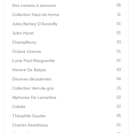
Des romans à savourer
05
Collection Haut-de-forme
11
Jules Barbey D’Aurevilly
01
Jules Huret
01
Champfleury
03
Octave Uzanne
01
Lucie Paul-Margueritte
01
Honoré De Balzac
03
Oeuvres décadentes
04
Collection Vert-de-gris
15
Alphonse De Lamartine
02
Colette
02
Théophile Gautier
05
Charles Asselineau
01