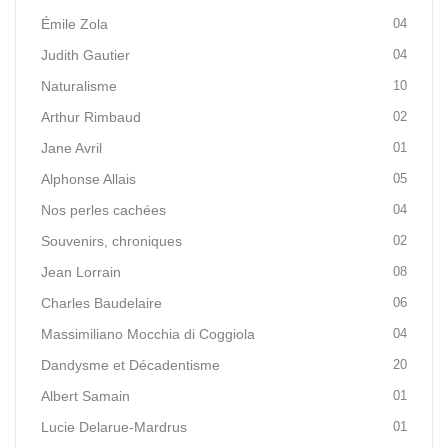
Émile Zola
04
Judith Gautier
04
Naturalisme
10
Arthur Rimbaud
02
Jane Avril
01
Alphonse Allais
05
Nos perles cachées
04
Souvenirs, chroniques
02
Jean Lorrain
08
Charles Baudelaire
06
Massimiliano Mocchia di Coggiola
04
Dandysme et Décadentisme
20
Albert Samain
01
Lucie Delarue-Mardrus
01