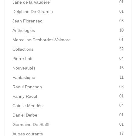
Jane de la Vaudère
01
Delphine De Girardin
01
Jean Florensac
03
Anthologies
10
Marceline Desbordes-Valmore
01
Collections
52
Pierre Loti
04
Nouveautés
16
Fantastique
11
Raoul Ponchon
03
Fanny Raoul
01
Catulle Mendès
04
Daniel Defoe
01
Germaine De Staël
01
Autres courants
17