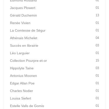
Edmond Rostand
02
Jacques Plowert
01
Gérald Duchemin
13
Renée Vivien
01
La Comtesse de Ségur
01
Athénais Michelet
04
Succès en librairie
03
Léo Larguier
01
Collection Pourpre-et-or
15
Hippolyte Taine
03
Antonius Moonen
01
Edgar Allan Poe
01
Charles Nodier
01
Louisa Siefert
01
Estelle Valls de Gomis
01