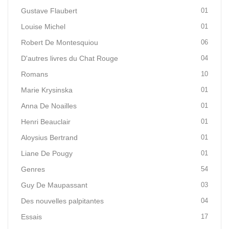
Gustave Flaubert
01
Louise Michel
01
Robert De Montesquiou
06
D'autres livres du Chat Rouge
04
Romans
10
Marie Krysinska
01
Anna De Noailles
01
Henri Beauclair
01
Aloysius Bertrand
01
Liane De Pougy
01
Genres
54
Guy De Maupassant
03
Des nouvelles palpitantes
04
Essais
17