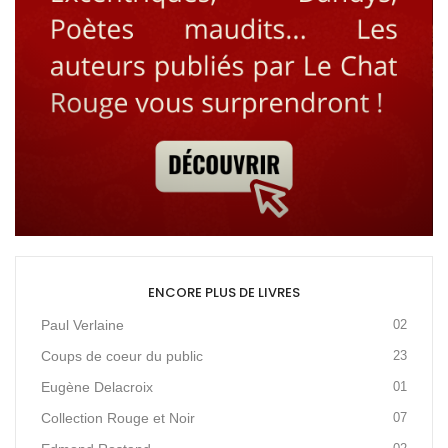
ENCORE PLUS DE LIVRES
Paul Verlaine
02
Coups de coeur du public
23
Eugène Delacroix
01
Collection Rouge et Noir
07