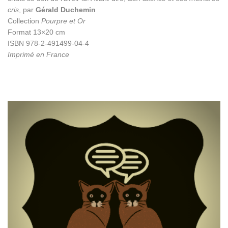
cris
, par
Gérald Duchemin
Collection
Pourpre et Or
Format 13×20 cm
ISBN 978-2-491499-04-4
Imprimé en France