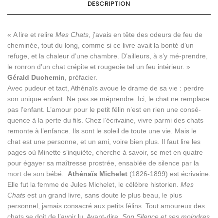
DESCRIPTION
« A lire et relire
Mes Chats
, j’avais en tête des odeurs de feu de
cheminée, tout du long, comme si ce livre avait la bonté d’un
refuge, et la chaleur d’une chambre. D’ailleurs, à s’y mé-prendre,
le ronron d’un chat crépite et rougeoie tel un feu intérieur. »
Gérald Duchemin
, préfacier.
Avec pudeur et tact, Athénaïs avoue le drame de sa vie : perdre
son unique enfant. Ne pas se méprendre. Ici, le chat ne remplace
pas l’enfant. L’amour pour le petit félin n’est en rien une consé-
quence à la perte du fils. Chez l’écrivaine, vivre parmi des chats
remonte à l’enfance. Ils sont le soleil de toute une vie. Mais le
chat est une personne, et un ami, voire bien plus. Il faut lire les
pages où Minette s’inquiète, cherche à savoir, se met en quatre
pour égayer sa maîtresse prostrée, ensablée de silence par la
mort de son bébé.
Athénaïs Michelet
(1826-1899) est écrivaine.
Elle fut la femme de Jules Michelet, le célèbre historien.
Mes
Chats
est un grand livre, sans doute le plus beau, le plus
personnel, jamais consacré aux petits félins. Tout amoureux des
chats se doit de l’avoir lu. Avant-dire,
Son Silence et ses moindres