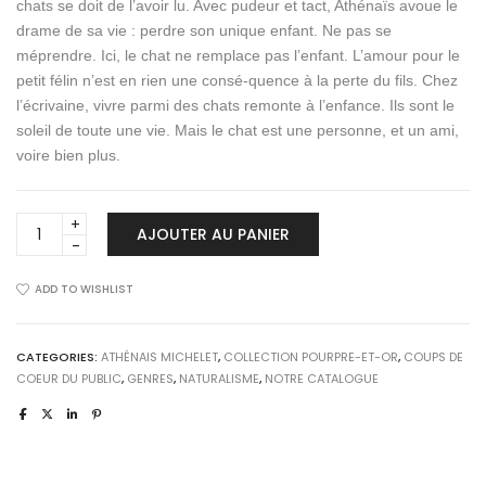
chats se doit de l’avoir lu. Avec pudeur et tact, Athénaïs avoue le
drame de sa vie : perdre son unique enfant. Ne pas se
méprendre. Ici, le chat ne remplace pas l’enfant. L’amour pour le
petit félin n’est en rien une consé-quence à la perte du fils. Chez
l’écrivaine, vivre parmi des chats remonte à l’enfance. Ils sont le
soleil de toute une vie. Mais le chat est une personne, et un ami,
voire bien plus.
MES
AJOUTER AU PANIER
CHATS
quantity
ADD TO WISHLIST
CATEGORIES:
ATHÉNAIS MICHELET
,
COLLECTION POURPRE-ET-OR
,
COUPS DE
COEUR DU PUBLIC
,
GENRES
,
NATURALISME
,
NOTRE CATALOGUE