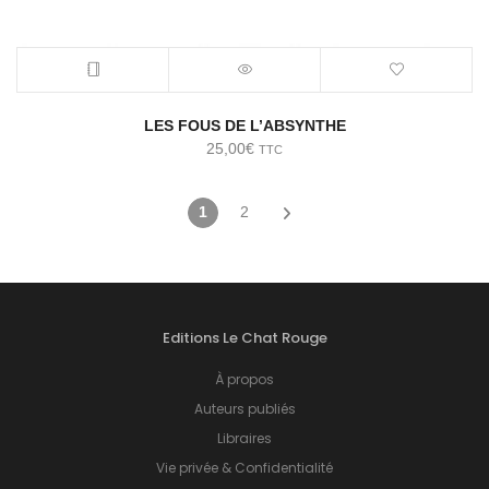
LES FOUS DE L’ABSYNTHE
25,00
€
TTC
1
2
Editions Le Chat Rouge
À propos
Auteurs publiés
Libraires
Vie privée & Confidentialité