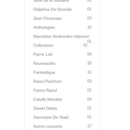
Jane de la Vaudère
01
Delphine De Girardin
01
Jean Florensac
03
Anthologies
10
Marceline Desbordes-Valmore
01
Collections
52
Pierre Loti
04
Nouveautés
16
Fantastique
11
Raoul Ponchon
03
Fanny Raoul
01
Catulle Mendès
04
Daniel Defoe
01
Germaine De Staël
01
Autres courants
17