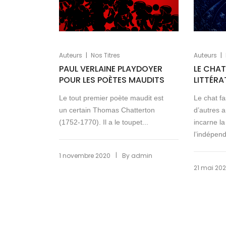
|
|
Auteurs
Nos Titres
Auteurs
PAUL VERLAINE PLAYDOYER
LE CHAT
POUR LES POÈTES MAUDITS
LITTÉRA
Le tout premier poète maudit est
Le chat f
un certain Thomas Chatterton
d’autres 
(1752-1770). Il a le toupet...
incarne la 
l’indépend
|
1 novembre 2020
By
admin
21 mai 20