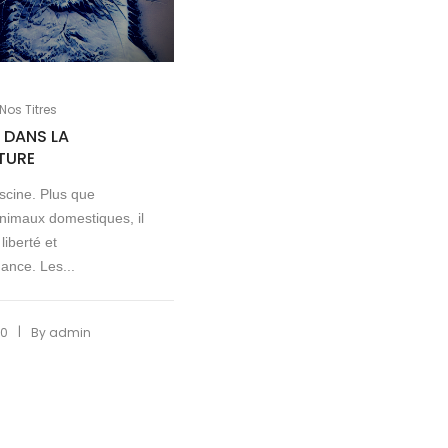
Nos Titres
 DANS LA
TURE
ascine. Plus que
animaux domestiques, il
liberté et
ance. Les...
|
20
By
admin