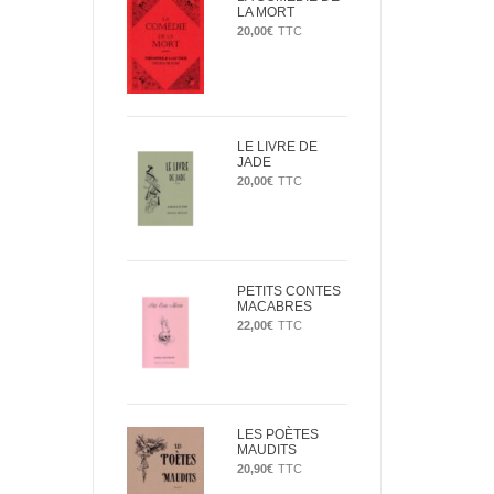
LA MORT
20,00
€
TTC
LE LIVRE DE
JADE
20,00
€
TTC
PETITS CONTES
MACABRES
22,00
€
TTC
LES POÈTES
MAUDITS
20,90
€
TTC