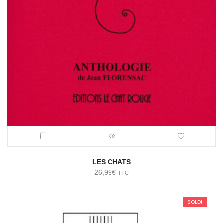
LES CHATS
26,99
€
TTC
SOLD!