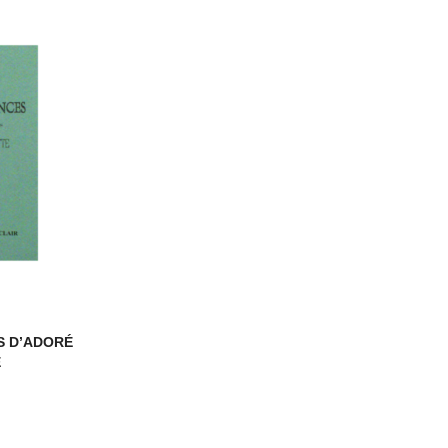
S D’ADORÉ
E