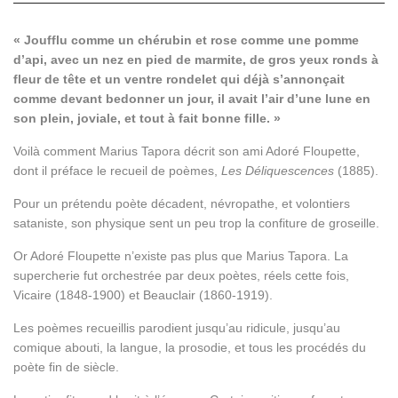
« Joufflu comme un chérubin et rose comme une pomme
d’api, avec un nez en pied de marmite, de gros yeux ronds à
fleur de tête et un ventre rondelet qui déjà s’annonçait
comme devant bedonner un jour, il avait l’air d’une lune en
son plein, joviale, et tout à fait bonne fille. »
Voilà comment Marius Tapora décrit son ami Adoré Floupette,
dont il préface le recueil de poèmes,
Les Déliquescences
(1885).
Pour un prétendu poète décadent, névropathe, et volontiers
sataniste, son physique sent un peu trop la confiture de groseille.
Or Adoré Floupette n’existe pas plus que Marius Tapora. La
supercherie fut orchestrée par deux poètes, réels cette fois,
Vicaire (1848-1900) et Beauclair (1860-1919).
Les poèmes recueillis parodient jusqu’au ridicule, jusqu’au
comique abouti, la langue, la prosodie, et tous les procédés du
poète fin de siècle.