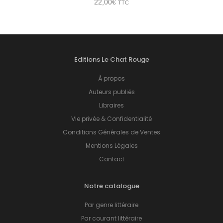
22,00
€
TTC
Editions Le Chat Rouge
À propos
Auteurs publiés
Libraires
Vie privée & Confidentialité
Conditions Générales de Ventes
Mentions Légales
Contact
Notre catalogue
Par genre littéraire
Par courant littéraire