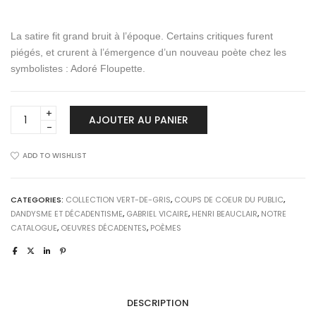
La satire fit grand bruit à l’époque. Certains critiques furent
piégés, et crurent à l’émergence d’un nouveau poète chez les
symbolistes : Adoré Floupette.
LES
AJOUTER AU PANIER
DÉLIQUESCENCES
D'ADORÉ
FLOUPETTE
ADD TO WISHLIST
quantity
CATEGORIES:
COLLECTION VERT-DE-GRIS
,
COUPS DE COEUR DU PUBLIC
,
DANDYSME ET DÉCADENTISME
,
GABRIEL VICAIRE
,
HENRI BEAUCLAIR
,
NOTRE
CATALOGUE
,
OEUVRES DÉCADENTES
,
POÈMES
DESCRIPTION