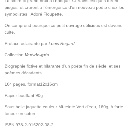
La satire fit grand bruit à l’époque. Certains critiques furent
piégés, et crurent à l’émergence d’un nouveau poète chez les
symbolistes : Adoré Floupette.
On comprend pourquoi ce petit ouvrage délicieux est devenu
culte.
Préface éclairante par
Louis Regard
Collection
Vert-de-gris
Biographie fictive et hilarante d’un poète fin de siècle, et ses
poèmes décadents…
104 pages, format12x16cm
Papier bouffant 90g
Sous belle jaquette couleur Mi-teinte Vert d’eau, 160g, à forte
teneur en coton
ISBN 978-2-916202-08-2