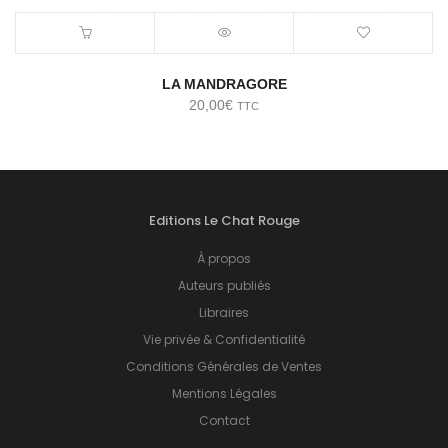
LA MANDRAGORE
20,00
€
TTC
Editions Le Chat Rouge
À propos
Auteurs publiés
Libraires
Vie privée & Confidentialité
Conditions Générales de Ventes
Mentions Légales
Contact