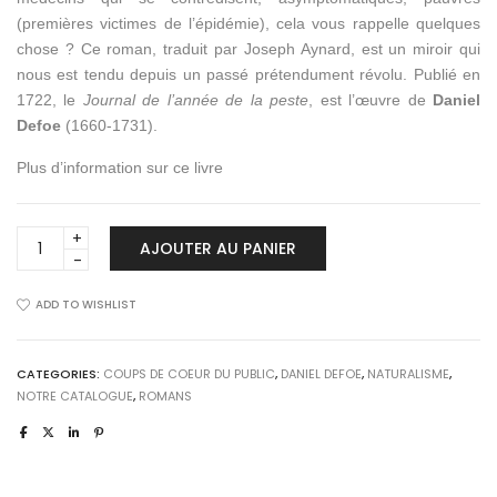
(premières victimes de l’épidémie), cela vous rappelle quelques
chose ? Ce roman, traduit par Joseph Aynard, est un miroir qui
nous est tendu depuis un passé prétendument révolu. Publié en
1722, le
Journal de l’année de la peste
, est l’œuvre de
Daniel
Defoe
(1660-1731).
Plus d’information sur ce livre
JOURNAL
AJOUTER AU PANIER
DE
L'ANNEE
DE
ADD TO WISHLIST
LA
PESTE
quantity
CATEGORIES:
COUPS DE COEUR DU PUBLIC
,
DANIEL DEFOE
,
NATURALISME
,
NOTRE CATALOGUE
,
ROMANS