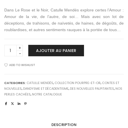
Dans Le Rose et le Noir, Catulle Mendès explore certes l’Amour :
Amour de la vie, de l’autre, de soi… Mais avec son lot de
déceptions, de trahisons, de naïvetés, de haines, de dégoûts, de
roublardises, et autres sentiments rauques à la portée de tous…
LE
AJOUTER AU PANIER
ROSE
ET
LE
ADD TO WISHLIST
NOIR
quantity
CATEGORIES:
CATULLE MENDÈS
,
COLLECTION POURPRE-ET-OR
,
CONTES ET
NOUVELLES
,
DANDYSME ET DÉCADENTISME
,
DES NOUVELLES PALPITANTES
,
NOS
PERLES CACHÉES
,
NOTRE CATALOGUE
DESCRIPTION