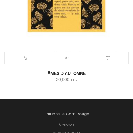
ÂMES D’AUTOMNE
20,00
€
TTC
Editions Le Chat Rouge
À propos