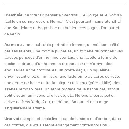
D’emblée
, ce titre fait penser à Stendhal.
Le Rouge et le Noir
s’y
faufile en surimpression. Normal. C’est pourtant moins Stendhal
que Baudelaire et Edgar Poe qui hantent ces pages d’amour et
de venin.
Au menu :
un inoubliable portrait de femme, un médium châtié
par ses talents, une momie pulpeuse, un forcené du bonheur, les
atroces pensées d’un homme courtois, une layette à forme de
destin, le drame d’un homme à qui jamais rien n’arrive, des
épousailles entre coccinelles, un poète déçu, un squelette
envahissant chez un ministre, une laideronne au corps de rêve,
une gerbe de haine entre fanatiques religieux (père et fille), des
sirènes rembar- rées, un arbre protégé de la hache par un tout
petit oiseau, un incendiaire lucide, etc. Notons la participation
active de New York, Dieu, du démon Amour, et d’un ange
singulièrement affamé.
Une voix
simple, et cristalline, joue de lumière et d’ombre, dans
ces contes, qui vous seront étrangement contemporains…