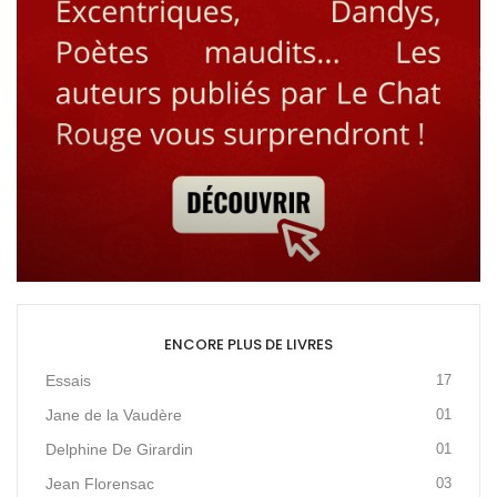
ENCORE PLUS DE LIVRES
Essais
17
Jane de la Vaudère
01
Delphine De Girardin
01
Jean Florensac
03