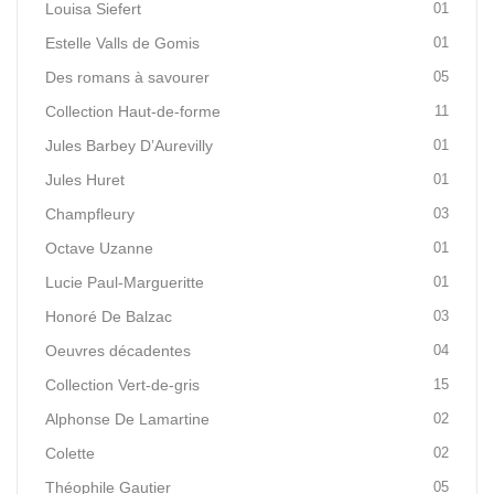
Louisa Siefert
01
Estelle Valls de Gomis
01
Des romans à savourer
05
Collection Haut-de-forme
11
Jules Barbey D’Aurevilly
01
Jules Huret
01
Champfleury
03
Octave Uzanne
01
Lucie Paul-Margueritte
01
Honoré De Balzac
03
Oeuvres décadentes
04
Collection Vert-de-gris
15
Alphonse De Lamartine
02
Colette
02
Théophile Gautier
05