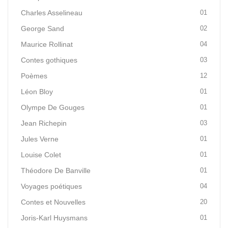
Charles Asselineau
01
George Sand
02
Maurice Rollinat
04
Contes gothiques
03
Poèmes
12
Léon Bloy
01
Olympe De Gouges
01
Jean Richepin
03
Jules Verne
01
Louise Colet
01
Théodore De Banville
01
Voyages poétiques
04
Contes et Nouvelles
20
Joris-Karl Huysmans
01