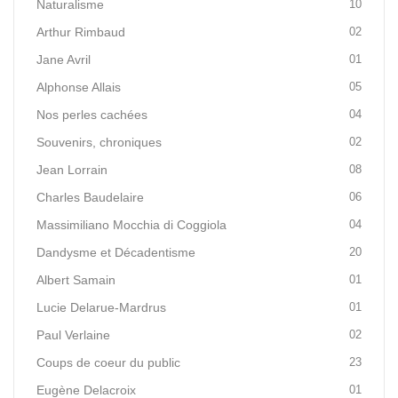
Naturalisme
10
Arthur Rimbaud
02
Jane Avril
01
Alphonse Allais
05
Nos perles cachées
04
Souvenirs, chroniques
02
Jean Lorrain
08
Charles Baudelaire
06
Massimiliano Mocchia di Coggiola
04
Dandysme et Décadentisme
20
Albert Samain
01
Lucie Delarue-Mardrus
01
Paul Verlaine
02
Coups de coeur du public
23
Eugène Delacroix
01