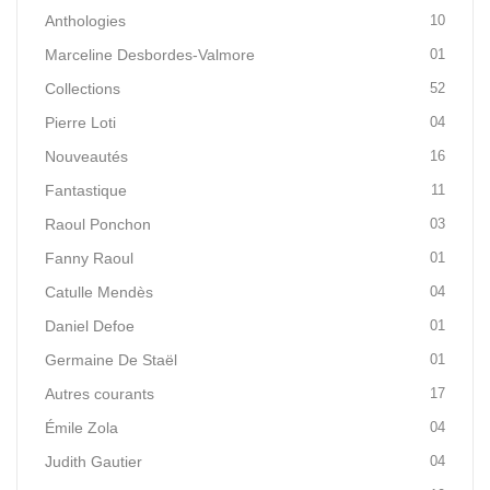
Anthologies
10
Marceline Desbordes-Valmore
01
Collections
52
Pierre Loti
04
Nouveautés
16
Fantastique
11
Raoul Ponchon
03
Fanny Raoul
01
Catulle Mendès
04
Daniel Defoe
01
Germaine De Staël
01
Autres courants
17
Émile Zola
04
Judith Gautier
04