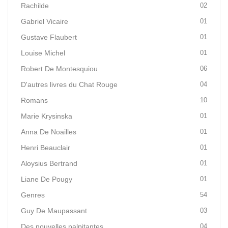
Rachilde
02
Gabriel Vicaire
01
Gustave Flaubert
01
Louise Michel
01
Robert De Montesquiou
06
D'autres livres du Chat Rouge
04
Romans
10
Marie Krysinska
01
Anna De Noailles
01
Henri Beauclair
01
Aloysius Bertrand
01
Liane De Pougy
01
Genres
54
Guy De Maupassant
03
Des nouvelles palpitantes
04