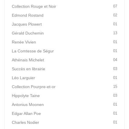
Collection Rouge et Noir
07
Edmond Rostand
02
Jacques Plowert
01
Gérald Duchemin
13
Renée Vivien
01
La Comtesse de Ségur
01
Athénais Michelet
04
Succès en librairie
03
Léo Larguier
01
Collection Pourpre-et-or
15
Hippolyte Taine
03
Antonius Moonen
01
Edgar Allan Poe
01
Charles Nodier
01