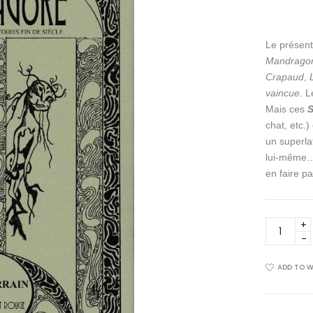
Le présent
Mandrago
Crapaud
,
vaincue
. 
Mais ces
S
chat, etc.
un superla
lui-même… 
en faire p
LA
MANDRA
quantity
ADD TO W