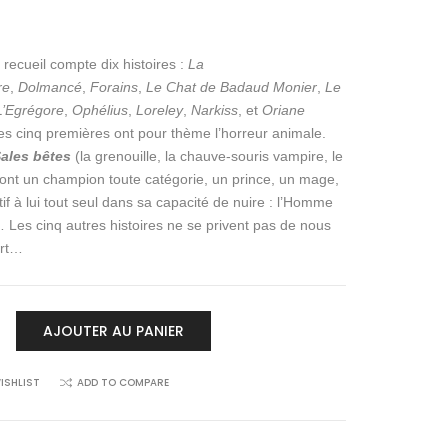
 recueil compte dix histoires :
La
re
,
Dolmancé
,
Forains
,
Le Chat de Badaud Monier
,
Le
L’Egrégore
,
Ophélius
,
Loreley
,
Narkiss
, et
Oriane
Les cinq premières ont pour thème l’horreur animale.
ales bêtes
(la grenouille, la chauve-souris vampire, le
) ont un champion toute catégorie, un prince, un mage,
tif à lui tout seul dans sa capacité de nuire : l’Homme
Les cinq autres histoires ne se privent pas de nous
art…
AJOUTER AU PANIER
GORE
ISHLIST
ADD TO COMPARE