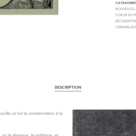
CATEGORIE
NOUVELLES
,
COEUR DU P
DÉCADENTI
LORRAIN
,
NO
DESCRIPTION
ille ce fut la consternation à la
ù le féerique, le gothique, et