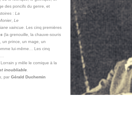
rge des poncifs du genre, et
stoires :
La
Monier
,
Le
iane vaincue
. Les cinq premières
es
(la grenouille, la chauve-souris
e, un prince, un mage, un
 l’Homme lui-même… Les cinq
rt…
e. Lorrain y mêle le comique à la
st inoubliable
.
s
, par
Gérald Duchemin