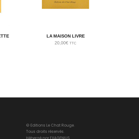
ETTE
LA MAISON LIVRE
20,00
€
TTC
© Editions Le Chat Rouge.
Tous droits réservés.
Hébergé par
EXAGENIUS
.