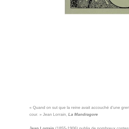
« Quand on sut que la reine avait accouché d’une grenou
cour. » Jean Lorrain,
La Mandragore
Jean Lorrain
(1855-1906) publia de nombreux contes, o