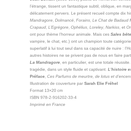
l’étrange, tissent un fantastique subtil, oblique, en ma
délicatement pervers. Le présent recueil compte dix hi
Mandragore
,
Dolmancé
,
Forains
,
Le Chat de Badaud 
Crapaud
,
L’Egrégore
,
Ophélius
,
Loreley
,
Narkiss
, et
Or
ont pour thème l’horreur animale. Mais ces
Sales bêt
vampire, le chat, etc.) ont un champion toute catégori
superlatif à lui tout seul dans sa capacité de nuire :
autres histoires ne se privent pas de nous en faire pa
La Mandragore
, en particulier, est une totale réussit
tragédie, dans un style fluide et captivant.
L’histoire e
Préface
,
Ces Parfums de meurtre, de lotus et d’encen
Illustration de couverture par
Sarah Elie Fréhel
Format 13×20 cm
ISBN 978-2-916202-33-4
Imprimé en France