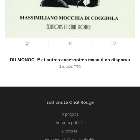
DU MONOCLE et autres accessoires masculins disparus
16,50
€
TTC
Editions Le Chat Rouge
À propos
Auteurs publiés
Libraires
Vie privée & Confidentialité