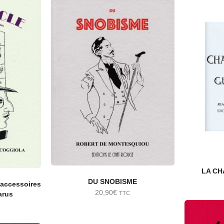
LA CH
DU SNOBISME
accessoires
20,90
€
TTC
arus