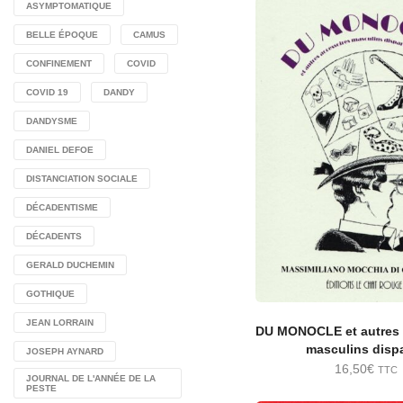
ASYMPTOMATIQUE
BELLE ÉPOQUE
CAMUS
CONFINEMENT
COVID
COVID 19
DANDY
DANDYSME
DANIEL DEFOE
DISTANCIATION SOCIALE
DÉCADENTISME
DÉCADENTS
GERALD DUCHEMIN
GOTHIQUE
JEAN LORRAIN
DU MONOCLE et autres 
masculins disp
JOSEPH AYNARD
16,50
€
TTC
JOURNAL DE L'ANNÉE DE LA
PESTE