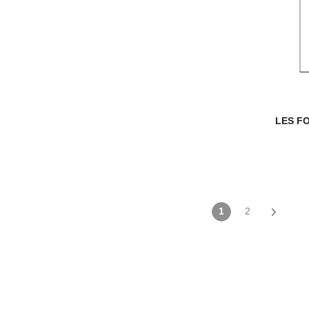
LES F
1
2