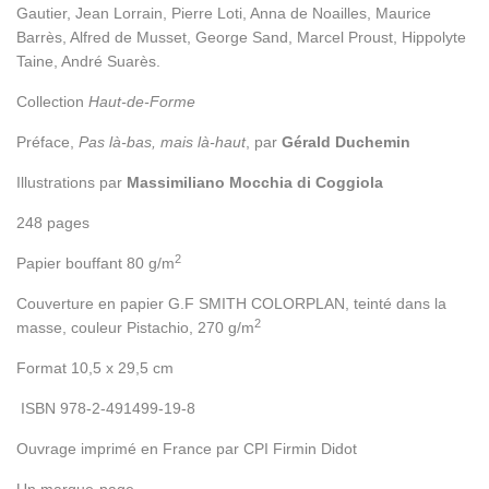
Gautier, Jean Lorrain, Pierre Loti, Anna de Noailles, Maurice
Barrès, Alfred de Musset, George Sand, Marcel Proust, Hippolyte
Taine, André Suarès.
Collection
Haut-de-Forme
Préface,
Pas là-bas, mais là-haut
, par
Gérald Duchemin
Illustrations par
Massimiliano Mocchia di Coggiola
248 pages
2
Papier bouffant 80 g/m
Couverture en papier G.F SMITH COLORPLAN, teinté dans la
2
masse, couleur Pistachio, 270 g/m
Format 10,5 x 29,5 cm
ISBN 978-2-491499-19-8
Ouvrage imprimé en France par CPI Firmin Didot
Un marque-page