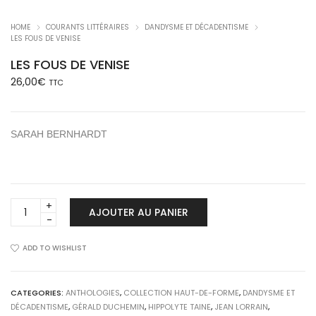
HOME
COURANTS LITTÉRAIRES
DANDYSME ET DÉCADENTISME
LES FOUS DE VENISE
LES FOUS DE VENISE
26,00
€
TTC
SARAH BERNHARDT
LES
AJOUTER AU PANIER
FOUS
DE
VENISE
ADD TO WISHLIST
quantity
CATEGORIES:
ANTHOLOGIES
,
COLLECTION HAUT-DE-FORME
,
DANDYSME ET
DÉCADENTISME
,
GÉRALD DUCHEMIN
,
HIPPOLYTE TAINE
,
JEAN LORRAIN
,