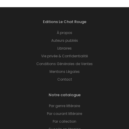
Editions Le Chat Rouge
À propos
Auteurs publiés
Libraires
Vie privée & Confidentialité
Conditions Générales de Ventes
Mentions Légales
Contact
Notre catalogue
Par genre littéraire
Par courant littéraire
Par collection