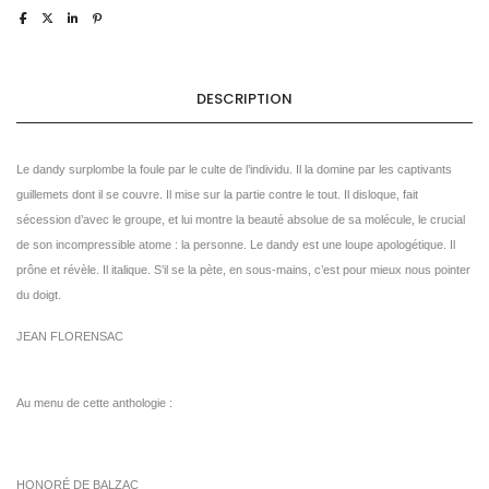
DESCRIPTION
Le dandy surplombe la foule par le culte de l’individu. Il la domine par les captivants
guillemets dont il se couvre. Il mise sur la partie contre le tout. Il disloque, fait
sécession d’avec le groupe, et lui montre la beauté absolue de sa molécule, le crucial
de son incompressible atome : la personne. Le dandy est une loupe apologétique. Il
prône et révèle. Il italique. S’il se la pète, en sous-mains, c’est pour mieux nous pointer
du doigt.
JEAN FLORENSAC
Au menu de cette anthologie :
HONORÉ DE BALZAC