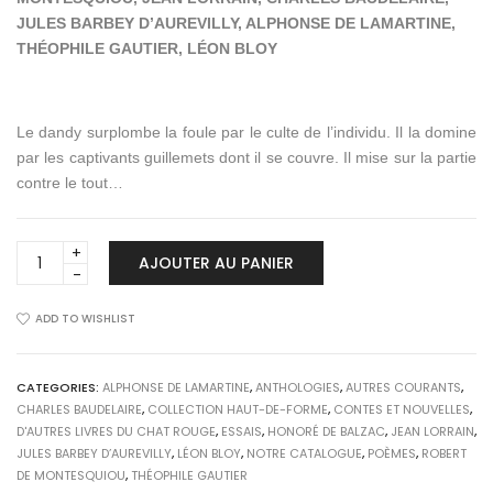
JULES BARBEY D’AUREVILLY, ALPHONSE DE LAMARTINE,
THÉOPHILE GAUTIER, LÉON BLOY
Le dandy surplombe la foule par le culte de l’individu. Il la domine
par les captivants guillemets dont il se couvre. Il mise sur la partie
contre le tout…
LES
AJOUTER AU PANIER
DANDYS
quantity
ADD TO WISHLIST
CATEGORIES:
ALPHONSE DE LAMARTINE
,
ANTHOLOGIES
,
AUTRES COURANTS
,
CHARLES BAUDELAIRE
,
COLLECTION HAUT-DE-FORME
,
CONTES ET NOUVELLES
,
D'AUTRES LIVRES DU CHAT ROUGE
,
ESSAIS
,
HONORÉ DE BALZAC
,
JEAN LORRAIN
,
JULES BARBEY D’AUREVILLY
,
LÉON BLOY
,
NOTRE CATALOGUE
,
POÈMES
,
ROBERT
DE MONTESQUIOU
,
THÉOPHILE GAUTIER