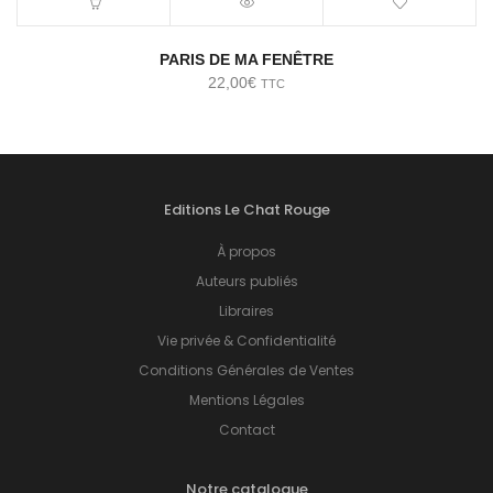
PARIS DE MA FENÊTRE
22,00
€
TTC
Editions Le Chat Rouge
À propos
Auteurs publiés
Libraires
Vie privée & Confidentialité
Conditions Générales de Ventes
Mentions Légales
Contact
Notre catalogue