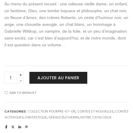
Au menu du présent recueil : une odieuse vieille dame, un enfant,
un fantôme, Dieu, une tombe loquace et philosophe, un chat noir,
un fleuve d’âmes, des crânes flottants, un zeste d’humour noir, un
ange, une chouette aveugle, un chat blanc, un hommage à
Gabrielle Wittkop, un vampire, de la folie, et un peu d’imagination
sans excès, car c’est bien d’aujourd’hui, et de notre monde, dont
il est question dans ce volume…
LES
AJOUTER AU PANIER
CONTES
DE
LA
ADD TO WISHLIST
CHOUETTE
AVEUGLE
quantity
CATEGORIES:
COLLECTION POURPRE-ET-OR
,
CONTES ET NOUVELLES
,
CONTES
GOTHIQUES
,
FANTASTIQUE
,
GÉRALD DUCHEMIN
,
NOTRE CATALOGUE