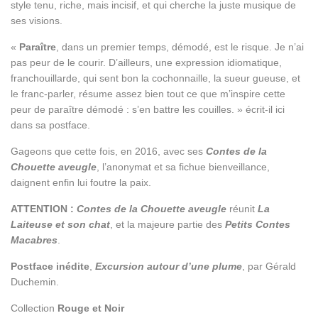
style tenu, riche, mais incisif, et qui cherche la juste musique de
ses visions.
«
Paraître
, dans un premier temps, démodé, est le risque. Je n’ai
pas peur de le courir. D’ailleurs, une expression idiomatique,
franchouillarde, qui sent bon la cochonnaille, la sueur gueuse, et
le franc-parler, résume assez bien tout ce que m’inspire cette
peur de paraître démodé : s’en battre les couilles. » écrit-il ici
dans sa postface.
Gageons que cette fois, en 2016, avec ses
Contes de la
Chouette aveugle
, l’anonymat et sa fichue bienveillance,
daignent enfin lui foutre la paix.
ATTENTION :
Contes de la Chouette aveugle
réunit
La
Laiteuse et son chat
, et la majeure partie des
Petits Contes
Macabres
.
Postface inédite
,
Excursion autour d’une plume
, par Gérald
Duchemin.
Collection
Rouge et Noir