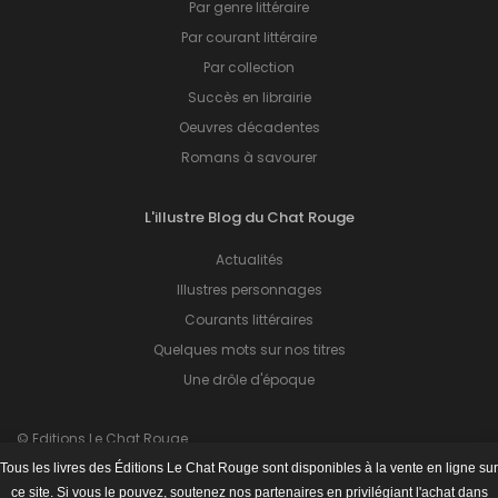
Par genre littéraire
Par courant littéraire
Par collection
Succès en librairie
Oeuvres décadentes
Romans à savourer
L'illustre Blog du Chat Rouge
Actualités
Illustres personnages
Courants littéraires
Quelques mots sur nos titres
Une drôle d'époque
© Editions Le Chat Rouge.
Tous droits réservés.
Tous les livres des Éditions Le Chat Rouge sont disponibles à la vente en ligne sur
Hébergé par
EXAGENIUS
.
ce site. Si vous le pouvez, soutenez nos partenaires en privilégiant l'achat dans