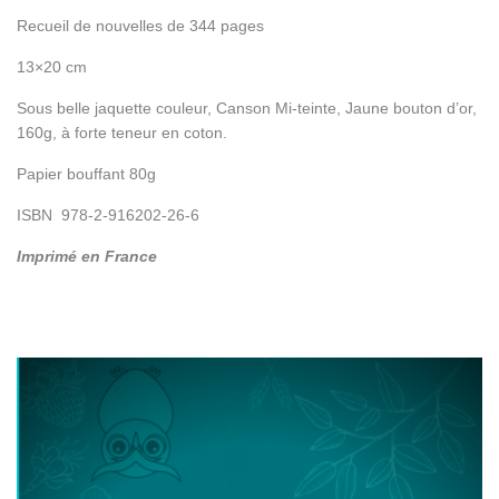
Recueil de nouvelles de 344 pages
13×20 cm
Sous belle jaquette couleur, Canson Mi-teinte, Jaune bouton d’or,
160g, à forte teneur en coton.
Papier bouffant 80g
ISBN 978-2-916202-26-6
Imprimé en France