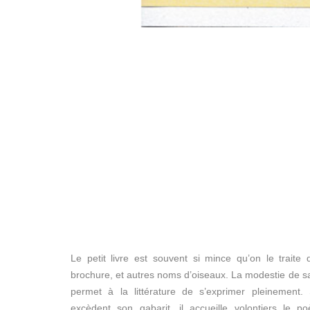
Le petit livre est souvent si mince qu’on le traite
brochure, et autres noms d’oiseaux. La modestie de sa ta
permet à la littérature de s’exprimer pleinement
excèdent son gabarit, il accueille volontiers le p