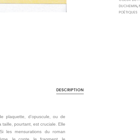
DUCHEMIN
,
POÉTIQUES
DESCRIPTION
 de plaquette, d’opuscule, ou de
ille, pourtant, est cruciale. Elle
. Si les mensurations du roman
oème, le conte, le fragment, le