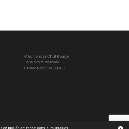
© Editions Le Chat Rouge.
Tous droits réservés.
Hébergé par
EXAGENIUS
.
 en privilégiant l'achat dans leurs librairies