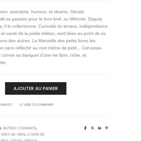
exion, anecdote, humour, et rêverie, Gérald
t sa passion pour le livre bref, ou filiforme. Depuis
, il le collectionne. Curiosité du lecteur, indépendance
, et santé de la petite édition, sont liées au point de se
 uns des autres. La Merveille des petits livres les
on sans réfléchir au mot même de petit… Cet essai-
 convie au banquet d’une vie libre, riche, et
ée.
AJOUTER AU PANIER
ISHLIST
ADD TO COMPARE
S:
AUTRES COURANTS
,
 VERT-DE-GRIS
,
COUPS DE
UBLIC
,
ESSAIS
,
GÉRALD