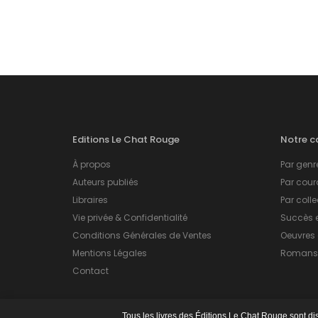
Editions Le Chat Rouge
Notre c
À propos
Par genre
Auteurs publiés
Par coura
Libraires
Par colle
Vie privée & Confidentialité
Succès en
Conditions Générales de Ventes
Oeuvres
Mentions Légales
Romans 
Contact
Tous les livres des Éditions Le Chat Rouge sont disp