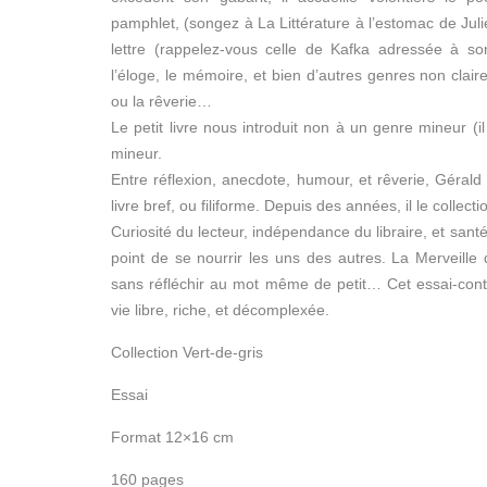
pamphlet, (songez à La Littérature à l’estomac de Julie
lettre (rappelez-vous celle de Kafka adressée à son
l’éloge, le mémoire, et bien d’autres genres non clair
ou la rêverie…
Le petit livre nous introduit non à un genre mineur (i
mineur.
Entre réflexion, anecdote, humour, et rêverie, Géral
livre bref, ou filiforme. Depuis des années, il le collecti
Curiosité du lecteur, indépendance du libraire, et santé 
point de se nourrir les uns des autres. La Merveille d
sans réfléchir au mot même de petit… Cet essai-con
vie libre, riche, et décomplexée.
Collection Vert-de-gris
Essai
Format 12×16 cm
160 pages