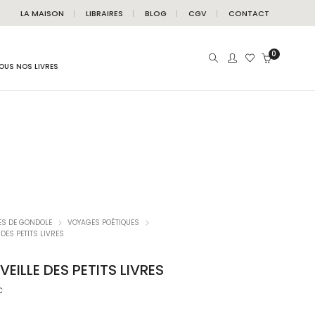
LA MAISON
LIBRAIRES
BLOG
CGV
CONTACT
0
OUS NOS LIVRES
ES DE GONDOLE
VOYAGES POÉTIQUES
 DES PETITS LIVRES
VEILLE DES PETITS LIVRES
C