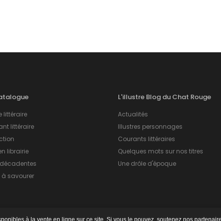
atalogue
L'illustre Blog du Chat Rouge
 littéraire
Actualités
nt littéraire
Illustres personnages
ction
Courants littéraires
 librairie
Quelques mots sur nos titres
 décadentes
Une drôle d'époque
à savourer
onibles à la vente en ligne sur ce site. Si vous le pouvez, soutenez nos partenaires