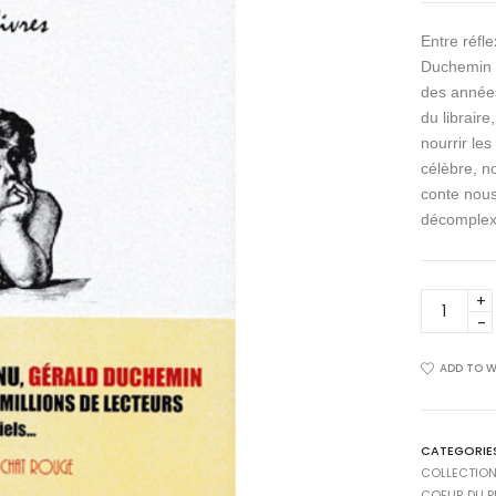
Entre réfl
Duchemin di
des années
du libraire
nourrir les
célèbre, n
conte nous
décomplex
LA
MERVEILLE
DES
PETITS
ADD TO W
LIVRES
quantity
CATEGORIE
COLLECTION
COEUR DU P