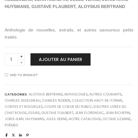
HUYSMANS,
GUSTAVE FLAUBERT,
ALOYSIUS BERTRAND
Anthologie de nouvelles, extraits, et autres savoureux petits
traités.
LES
AJOUTER AU PANIER
FOUS
DE
LIVRES
ADD TO WISHLIST
quantity
CATEGORIES:
ALOYSIUS BERTRAND
,
ANTHOLOGIES
,
AUTRES COURANTS
,
CHARLES ASSELINEAU
,
CHARLES NODIER
,
COLLECTION HAUT-DE-FORME
,
CONTES ET NOUVELLES
,
COUPS DE COEUR DU PUBLIC
,
D'AUTRES LIVRES DU
CHAT ROUGE
,
ESSAIS
,
GUSTAVE FLAUBERT
,
JEAN FLORENSAC
,
JEAN RICHEPIN
,
JORIS-KARL HUYSMANS
,
JULES VERNE
,
NOTRE CATALOGUE
,
OCTAVE UZANNE
,
POÈMES