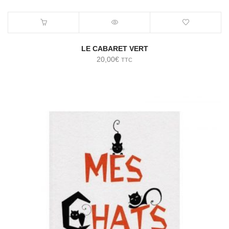
LE CABARET VERT
20,00
€
TTC